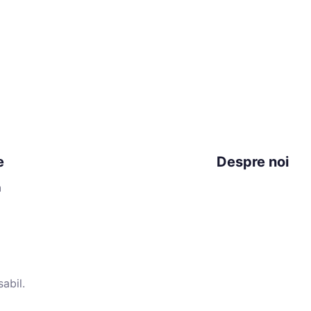
e
Despre noi
a
abil.