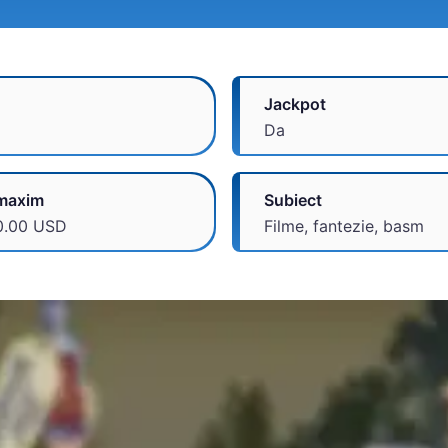
Jackpot
Da
 maxim
Subiect
00.00 USD
Filme, fantezie, basm