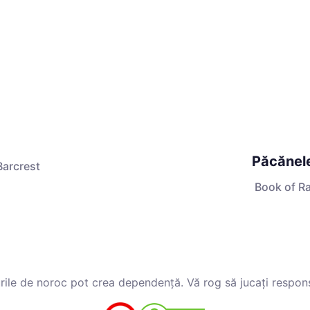
Păcănel
Barcrest
Book of R
rile de noroc pot crea dependență. Vă rog să jucați respons