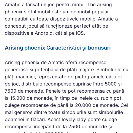
Amatic a lansat un joc pentru mobil. The arising
phoenix slotul mobil este un joc mobil popular
compatibil cu toate dispozitivele mobile. Amatic a
conceput jocul să funcționeze perfect atât pe
dispozitivele Android, cât și pe iOS.
arising phoenix Caracteristici și bonusuri
arising phoenix de Amatic oferă recompense
generoase și potențialul de plăți majore. Simbolurile cu
plăți mai mici, reprezentate de pictogramele cărților
de joc, distribuie recompense cuprinse între 5000 și
7500 de monede. Penele te pot recompensa cu până
la 15.000 de monede, în timp ce inelele cu rubin pot
culege recompense de până la 20.000 de monede. Cel
mai generos dintre toate simbolurile sunt simbolurile
doamnei în flăcări. Acest lovely lady poate culege
recompense începând de la 2500 de monede și