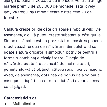
ajungând până la 200.000 de monede. Pentru a atinge
marele premiu de 200.000 de monede, asta lovely
lady va trebui să umple fiecare dintre cele 20 de
ferestre.
Căldura crește ori de câte ori apare simbolul wild. De
asemenea, aici vă puteți crește substanțial câștigurile.
Simbolul sălbatic este reprezentat de pasărea phoenix
și activează funcția de reînvârtire. Simbolul wild se
poate alătura oricăror 4 simboluri potrivite pentru a
forma o combinație câștigătoare. Funcția de
reînvârtire poate fi declanșată de mai multe ori,
permițându-vă să obțineți câteva recompense majore.
Aveți, de asemenea, opțiunea de bonus de a vă paria
câștigurile după fiecare rotire, dublând eventual ceea
ce câștigați.
Caracteristici slot
Multiplicatori