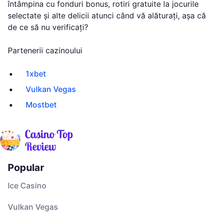
întâmpina cu fonduri bonus, rotiri gratuite la jocurile
selectate și alte delicii atunci când vă alăturați, așa că
de ce să nu verificați?
Partenerii cazinoului
1xbet
Vulkan Vegas
Mostbet
Popular
Ice Casino
Vulkan Vegas