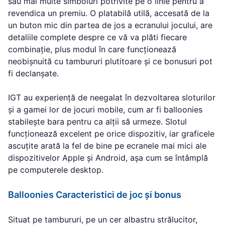
sau mai multe simboluri potrivite pe o linie pentru a
revendica un premiu. O platabilă utilă, accesată de la
un buton mic din partea de jos a ecranului jocului, are
detaliile complete despre ce vă va plăti fiecare
combinație, plus modul în care funcționează
neobișnuită cu tambururi plutitoare și ce bonusuri pot
fi declanșate.
IGT au experiență de neegalat în dezvoltarea sloturilor
și a gamei lor de jocuri mobile, cum ar fi balloonies
stabilește bara pentru ca alții să urmeze. Slotul
funcționează excelent pe orice dispozitiv, iar graficele
ascuțite arată la fel de bine pe ecranele mai mici ale
dispozitivelor Apple și Android, așa cum se întâmplă
pe computerele desktop.
balloonies Caracteristici de joc și bonus
Situat pe tambururi, pe un cer albastru strălucitor,