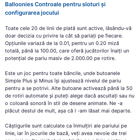
balloonies Controale pentru sloturi și
configurarea jocului
Toate cele 20 de linii de plată sunt active, lăsându-vă
doar decizia cu privire la cât să pariați pe fiecare.
Opțiunile variază de la 0.01, pentru un 0.20 miză
totală, până la 100.00, care oferă jucătorilor înalți un
potențial de pariu masiv de 2.000.00 pe rotire.
Este un joc pentru toate băncile, unde butoanele
Simple Plus și Minus își ajustează nivelul de pariu
pentru a se potrivi. Alte butoane activează până la 50
de rotiri automate și puteți alege dacă ascultați sau nu
o coloană sonoră în stil de desene animate. Ne -a
plăcut destul de mult, așa că l -am lăsat mai departe.
Câștigurile sunt calculate ca înmulțiri ale pariului pe
linie, iar în jocurile de bază, veți avea nevoie de trei