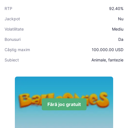
RTP
92.40%
Jackpot
Nu
Volatilitate
Mediu
Bonusuri
Da
Câștig maxim
100.000.00 USD
Subiect
Animale, fantezie
Fără joc gratuit