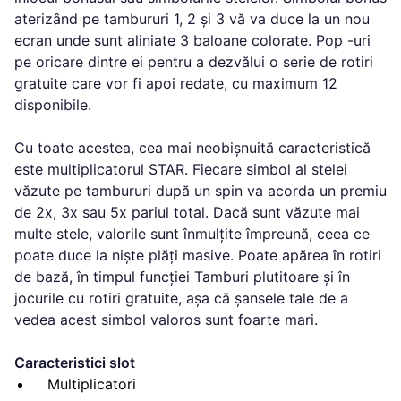
aterizând pe tambururi 1, 2 și 3 vă va duce la un nou
ecran unde sunt aliniate 3 baloane colorate. Pop -uri
pe oricare dintre ei pentru a dezvălui o serie de rotiri
gratuite care vor fi apoi redate, cu maximum 12
disponibile.
Cu toate acestea, cea mai neobișnuită caracteristică
este multiplicatorul STAR. Fiecare simbol al stelei
văzute pe tambururi după un spin va acorda un premiu
de 2x, 3x sau 5x pariul total. Dacă sunt văzute mai
multe stele, valorile sunt înmulțite împreună, ceea ce
poate duce la niște plăți masive. Poate apărea în rotiri
de bază, în timpul funcției Tamburi plutitoare și în
jocurile cu rotiri gratuite, așa că șansele tale de a
vedea acest simbol valoros sunt foarte mari.
Caracteristici slot
Multiplicatori