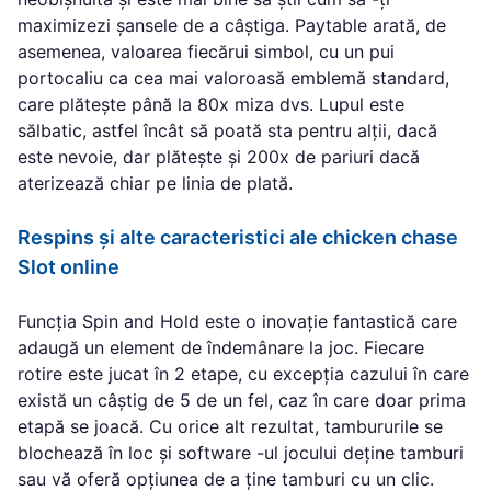
maximizezi șansele de a câștiga. Paytable arată, de
asemenea, valoarea fiecărui simbol, cu un pui
portocaliu ca cea mai valoroasă emblemă standard,
care plătește până la 80x miza dvs. Lupul este
sălbatic, astfel încât să poată sta pentru alții, dacă
este nevoie, dar plătește și 200x de pariuri dacă
aterizează chiar pe linia de plată.
Respins și alte caracteristici ale chicken chase
Slot online
Funcția Spin and Hold este o inovație fantastică care
adaugă un element de îndemânare la joc. Fiecare
rotire este jucat în 2 etape, cu excepția cazului în care
există un câștig de 5 de un fel, caz în care doar prima
etapă se joacă. Cu orice alt rezultat, tambururile se
blochează în loc și software -ul jocului deține tamburi
sau vă oferă opțiunea de a ține tamburi cu un clic.