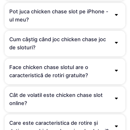
Pot juca chicken chase slot pe iPhone -
ul meu?
Cum câștig când joc chicken chase joc
de sloturi?
Face chicken chase slotul are o
caracteristică de rotiri gratuite?
Cât de volatil este chicken chase slot
online?
Care este caracteristica de rotire și