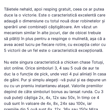
Tăietele nehald, apoi resping gratuit, ceea ce ar putea
duce la o victorie. Este o caracteristică excelentă care
adaugă o dimensiune cu totul nouă doar robinetelor și
sperării unei combinații câștigătoare. Am văzut un
mecanism similar în alte jocuri, dar de obicei trebuie
să plătiți în plus pentru a respinge o mulinetă, așa că a
avea acest lucru pe fiecare rotire, cu excepția celor cu
5 victorii de un fel este o caracteristică excepțională.
Nu este singura caracteristică a chicken chase Totuși,
slot online. Orice simboluri 3, 4 sau 5 ouă de aur te
duc la o funcție de pick, unde vezi 4 pui aliniați în casa
de găini. Pur și simplu alegeți -vă puiul și ea depune un
ou cu un premiu instantaneu atașat. Valorile premiilor
depind de câte simboluri bonus au lansat runda. Cu 3
ouă puteți câștiga 2x, 4x, 12x sau 50x, în timp ce 4
ouă sunt în valoare de 4x, 8x, 24x sau 100x, iar
premiile din 5 ouă sunt 6x, 12x, 36x sau 150x Miza