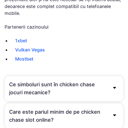
deoarece este complet compatibil cu telefoanele
mobile.
Partenerii cazinoului
1xbet
Vulkan Vegas
Mostbet
Ce simboluri sunt în chicken chase
jocuri mecanice?
Care este pariul minim de pe chicken
chase slot online?