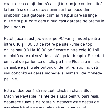
exact ceea ce ați dori să auziți într-un joc cu tematică
la fermă și există câteva animații frumoase din
simboluri câștigătoare, cum ar fi lupul care își linge
buzele și puii care depun ouă câștigătoare de premii în
jocul bonus.
Puteți juca acest joc vesel pe PC -uri și mobil pentru
între 0.10 și 100.00 pe rotire pe site -urile de top
online sau 0.01 la 10.00 pe fiecare dintre cele 10 linii
de plată care rulează de la stânga la dreapta. Selectați
un nivel de pariuri cu un clic pe filele Plus sau minus,
de ambele părți ale butonului de rotire, apoi ridicați
sau coborâți valoarea monedei și numărul de monede
pe linie.
Este o idee bună să revizuiți chicken chase Slot
Machine Paytable înainte de a juca pentru bani reali,
deoarece funcția de rotire și deținere este destul de
neobișnuită și este mai bine să știi cum să -ți