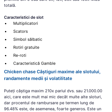
totală.
Caracteristici de slot
Multiplicatori
Scators
Simbol sălbatic
Rotiri gratuite
Re-roti
Caracteristică Gamble
chicken chase Câștiguri maxime ale slotului,
randamente medii și volatilitate
Puteți câștiga maxim 210x pariul dvs. sau 21.000.00
aici, care este mult mai mic decât multe alte sloturi,
dar procentul de rambursare pe termen lung de
96.48% este, de asemenea, foarte generos. Este un