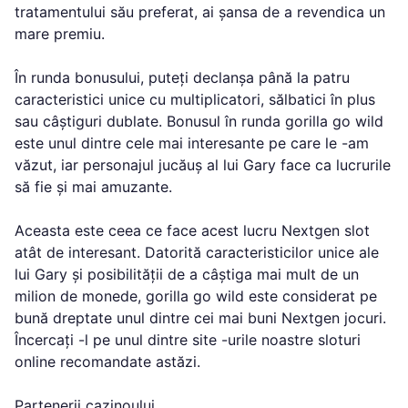
tratamentului său preferat, ai șansa de a revendica un
mare premiu.
În runda bonusului, puteți declanșa până la patru
caracteristici unice cu multiplicatori, sălbatici în plus
sau câștiguri dublate. Bonusul în runda gorilla go wild
este unul dintre cele mai interesante pe care le -am
văzut, iar personajul jucăuș al lui Gary face ca lucrurile
să fie și mai amuzante.
Aceasta este ceea ce face acest lucru Nextgen slot
atât de interesant. Datorită caracteristicilor unice ale
lui Gary și posibilității de a câștiga mai mult de un
milion de monede, gorilla go wild este considerat pe
bună dreptate unul dintre cei mai buni Nextgen jocuri.
Încercați -l pe unul dintre site -urile noastre sloturi
online recomandate astăzi.
Partenerii cazinoului