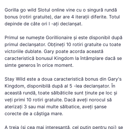
gorilla go wild Slotul online vine cu o singură rundă
bonus (rotiri gratuite), dar are 4 iterații diferite. Totul
depinde de câte ori l -ați declanșat.
Primul se numește Gorillionaire și este disponibil după
primul declanșator. Obțineți 10 rotiri gratuite cu toate
victoriile dublate. Gary poate acorda această
caracteristică bonusul Kingdom la întâmplare dacă se
simte generos în orice moment.
Stay Wild este a doua caracteristică bonus din Gary's
Kingdom, disponibilă după al 5 -lea declanșator. În
această rundă, toate sălbăticile sunt ținute pe loc și
veți primi 10 rotiri gratuite. Dacă aveți norocul să
aterizați 3 sau mai multe sălbatice, aveți șanse
corecte de a câștiga mare.
A treia (și cea mai interesantă, cel puțin pentru noi) se