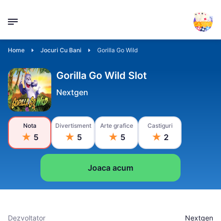
Home
Jocuri Cu Bani
Gorilla Go Wild
Gorilla Go Wild Slot
Nextgen
Nota
Divertisment
Arte grafice
Castiguri
5
5
5
2
Joaca acum
Dezvoltator
Nextgen