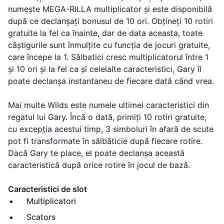
numește MEGA-RILLA multiplicator și este disponibilă
după ce declanșați bonusul de 10 ori. Obțineți 10 rotiri
gratuite la fel ca înainte, dar de data aceasta, toate
câștigurile sunt înmulțite cu funcția de jocuri gratuite,
care începe la 1. Sălbatici cresc multiplicatorul între 1
și 10 ori și la fel ca și celelalte caracteristici, Gary îl
poate declanșa instantaneu de fiecare dată când vrea.
Mai multe Wilds este numele ultimei caracteristici din
regatul lui Gary. Încă o dată, primiți 10 rotiri gratuite,
cu excepția acestui timp, 3 simboluri în afară de scute
pot fi transformate în sălbăticie după fiecare rotire.
Dacă Gary te place, el poate declanșa această
caracteristică după orice rotire în jocul de bază.
Caracteristici de slot
Multiplicatori
Scators