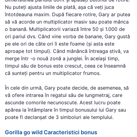
Nu puteți ajusta liniile de plată, așa că veți juca
întotdeauna maxim. După fiecare rotire, Gary ar putea
să vă acorde un multiplicator masiv sau poate mânca
o banană. Multiplicatorii variază între 50 și 1.000 de
ori pariul dvs. Când vine vorba de banane, Gary gustă
pe ele ori de câte ori îi este foame (și asta este
aproape tot timpul). Când mănâncă întreaga stivă, va
merge într -o nouă zonă a junglei. În același timp,
timpul său de bonus este crescut, ceea ce înseamnă
că sunteți pentru un multiplicator frumos.
În cele din urmă, Gary poate decide, de asemenea, să
vă ofere intrarea în regatul său de lungmetraj, care
ascunde comorile necunoscute. Acest lucru poate
apărea la întâmplare în timpul bonusului lui Gary sau
poate fi declanșat de 3 simboluri ale templului.
gorilla go wild Caracteristici bonus