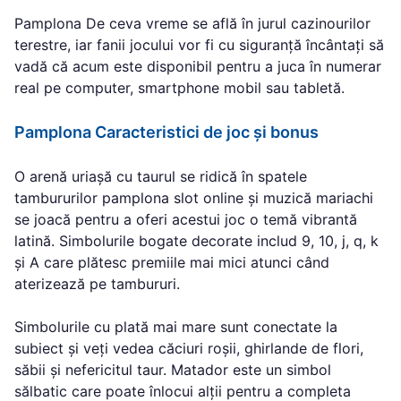
pamplona De ceva vreme se află în jurul cazinourilor
terestre, iar fanii jocului vor fi cu siguranță încântați să
vadă că acum este disponibil pentru a juca în numerar
real pe computer, smartphone mobil sau tabletă.
pamplona Caracteristici de joc și bonus
O arenă uriașă cu taurul se ridică în spatele
tambururilor pamplona slot online și muzică mariachi
se joacă pentru a oferi acestui joc o temă vibrantă
latină. Simbolurile bogate decorate includ 9, 10, j, q, k
și A care plătesc premiile mai mici atunci când
aterizează pe tambururi.
Simbolurile cu plată mai mare sunt conectate la
subiect și veți vedea căciuri roșii, ghirlande de flori,
săbii și nefericitul taur. Matador este un simbol
sălbatic care poate înlocui alții pentru a completa