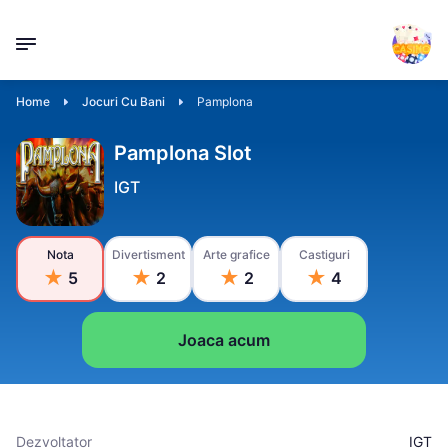
Home
Jocuri Cu Bani
Pamplona
Pamplona Slot
IGT
Nota
Divertisment
Arte grafice
Castiguri
5
2
2
4
Joaca acum
Dezvoltator
IGT