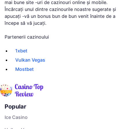
mai bune site -uri de cazinouri online și mobile.
Încărcați unul dintre cazinourile noastre sugerate și
apucați -vă un bonus bun de bun venit înainte de a
începe să vă jucați.
Partenerii cazinoului
1xbet
Vulkan Vegas
Mostbet
Popular
Ice Casino