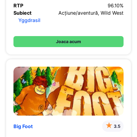
RTP
96.10%
Subiect
Acțiune/aventură, Wild West
Yggdrasil
Joaca acum
Big Foot
3.5