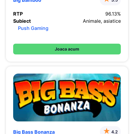
RTP
96.13%
Subiect
Animale, asiatice
Push Gaming
Joaca acum
Big Bass Bonanza
4.2