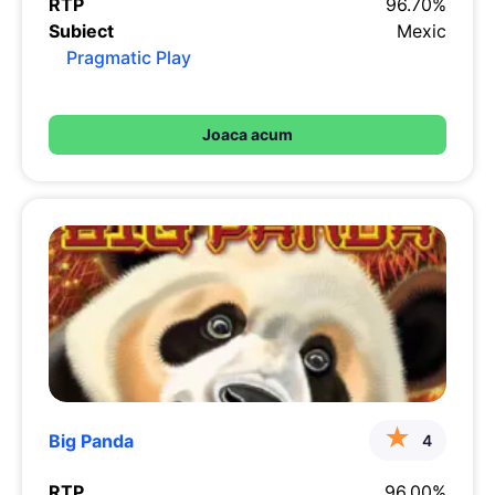
RTP
96.70%
Subiect
Mexic
Pragmatic Play
Joaca acum
Big Panda
4
RTP
96.00%