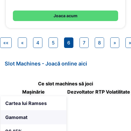
Joaca acum
««
«
4
5
6
7
8
»
Slot Machines - Joacă online aici
Ce slot machines să joci
Mașinărie
Dezvoltator
RTP
Volatilitate
Cartea lui Ramses
Gamomat