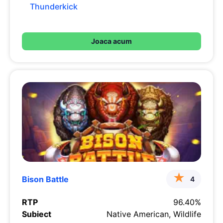
Thunderkick
Joaca acum
Bison Battle
4
RTP
96.40%
Subiect
Native American, Wildlife