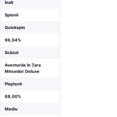
înalt
Spionii
Quickspin
96,04%
Scăzut
Aventurile în Țara
Minunilor Deluxe
Playtech
88,00%
Mediu