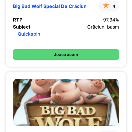
Big Bad Wolf Special De Crăciun
4
RTP
97.34%
Subiect
Crăciun, basm
Quickspin
Joaca acum