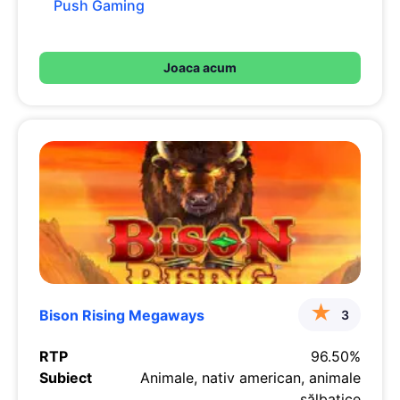
Push Gaming
Joaca acum
Bison Rising Megaways
3
RTP
96.50%
Subiect
Animale, nativ american, animale
sălbatice