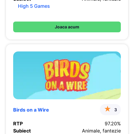
High 5 Games
Joaca acum
Birds on a Wire
3
RTP
97.20%
Subiect
Animale, fantezie